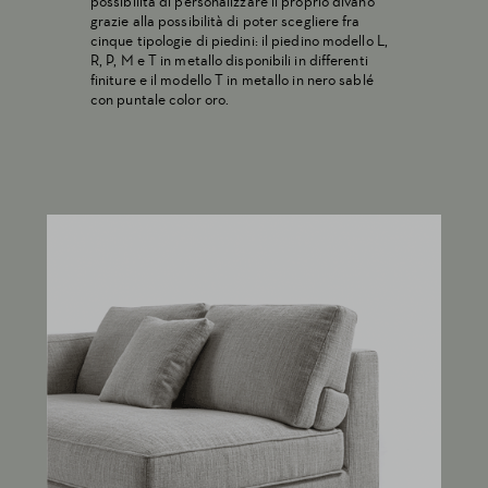
possibilità di personalizzare il proprio divano
grazie alla possibilità di poter scegliere fra
cinque tipologie di piedini: il piedino modello L,
R, P, M e T in metallo disponibili in differenti
finiture e il modello T in metallo in nero sablé
con puntale color oro.