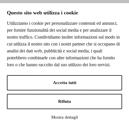
GENERAL REQUEST
Questo sito web utilizza i cookie
info@frigerio.com
Utilizziamo i cookie per personalizzare contenuti ed annunci,
per fornire funzionalità dei social media e per analizzare il
nostro traffico. Condividiamo inoltre informazioni sul modo in
PRESS OFFICE
cui utilizza il nostro sito con i nostri partner che si occupano di
barbara.barbato@r-w.it
analisi dei dati web, pubblicità e social media, i quali
potrebbero combinarle con altre informazioni che ha fornito
loro o che hanno raccolto dal suo utilizzo dei loro servizi.
Accetta tutti
REA Como 245353
C.F. - P.IVA 02179030131
Cap. Vers. €52.000.00
Privacy Policy & Cookie
Rifiuta
Credits
Mostra dettagli