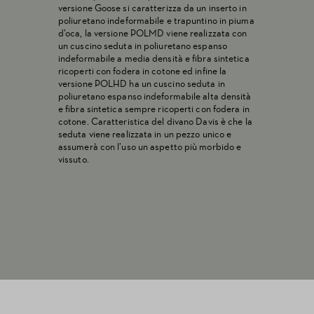
versione Goose si caratterizza da un inserto in
poliuretano indeformabile e trapuntino in piuma
d’oca, la versione POLMD viene realizzata con
un cuscino seduta in poliuretano espanso
indeformabile a media densità e fibra sintetica
ricoperti con fodera in cotone ed infine la
versione POLHD ha un cuscino seduta in
poliuretano espanso indeformabile alta densità
e fibra sintetica sempre ricoperti con fodera in
cotone. Caratteristica del divano Davis è che la
seduta viene realizzata in un pezzo unico e
assumerà con l’uso un aspetto più morbido e
vissuto.