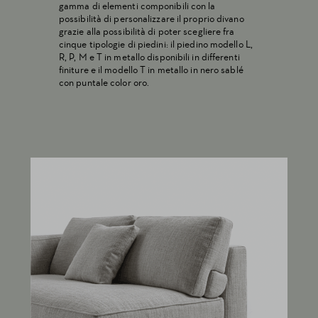
gamma di elementi componibili con la
possibilità di personalizzare il proprio divano
grazie alla possibilità di poter scegliere fra
cinque tipologie di piedini: il piedino modello L,
R, P, M e T in metallo disponibili in differenti
finiture e il modello T in metallo in nero sablé
con puntale color oro.