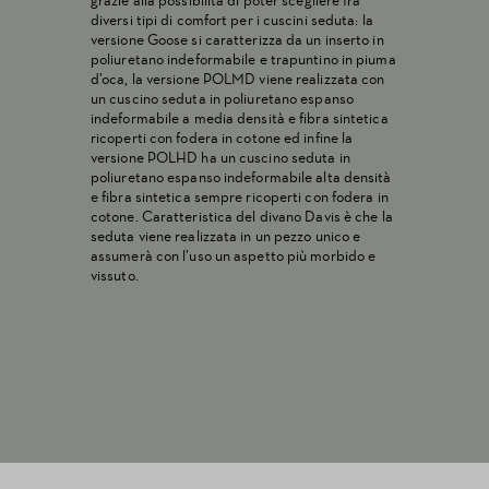
grazie alla possibilità di poter scegliere fra
diversi tipi di comfort per i cuscini seduta: la
versione Goose si caratterizza da un inserto in
poliuretano indeformabile e trapuntino in piuma
d’oca, la versione POLMD viene realizzata con
un cuscino seduta in poliuretano espanso
indeformabile a media densità e fibra sintetica
ricoperti con fodera in cotone ed infine la
versione POLHD ha un cuscino seduta in
poliuretano espanso indeformabile alta densità
e fibra sintetica sempre ricoperti con fodera in
cotone. Caratteristica del divano Davis è che la
seduta viene realizzata in un pezzo unico e
assumerà con l’uso un aspetto più morbido e
vissuto.