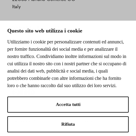
Italy
GENERAL REQUEST
Questo sito web utilizza i cookie
info@frigerio.com
Utilizziamo i cookie per personalizzare contenuti ed annunci,
per fornire funzionalità dei social media e per analizzare il
nostro traffico. Condividiamo inoltre informazioni sul modo in
PRESS OFFICE
cui utilizza il nostro sito con i nostri partner che si occupano di
barbara.barbato@r-w.it
analisi dei dati web, pubblicità e social media, i quali
potrebbero combinarle con altre informazioni che ha fornito
loro o che hanno raccolto dal suo utilizzo dei loro servizi.
Accetta tutti
REA Como 245353
C.F. - P.IVA 02179030131
Cap. Vers. €52.000.00
Privacy Policy & Cookie
Rifiuta