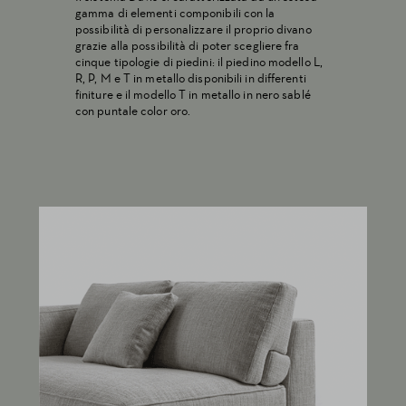
gamma di elementi componibili con la
possibilità di personalizzare il proprio divano
grazie alla possibilità di poter scegliere fra
cinque tipologie di piedini: il piedino modello L,
R, P, M e T in metallo disponibili in differenti
finiture e il modello T in metallo in nero sablé
con puntale color oro.